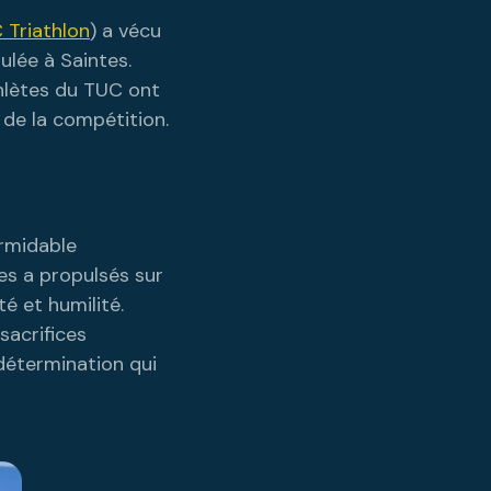
 Triathlon
) a vécu
ulée à Saintes.
thlètes du TUC ont
e de la compétition.
ormidable
les a propulsés sur
té et humilité.
sacrifices
 détermination qui