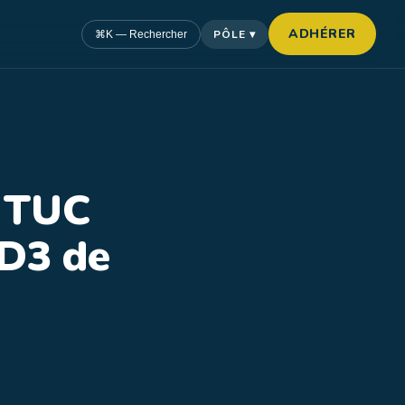
ADHÉRER
PÔLE ▾
⌘K — Rechercher
e TUC
 D3 de