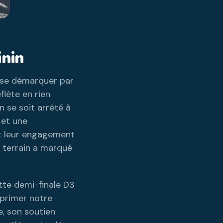
inin
 se démarquer par
flète en rien
n se soit arrêté à
 et une
et leur engagement
e terrain a marqué
tte demi-finale D3
xprimer notre
, son soutien