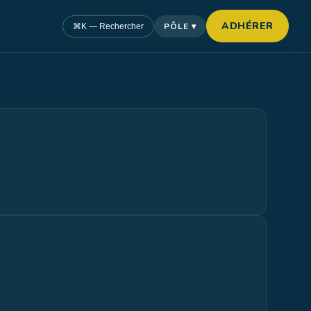
ADHÉRER
PÔLE ▾
⌘K — Rechercher